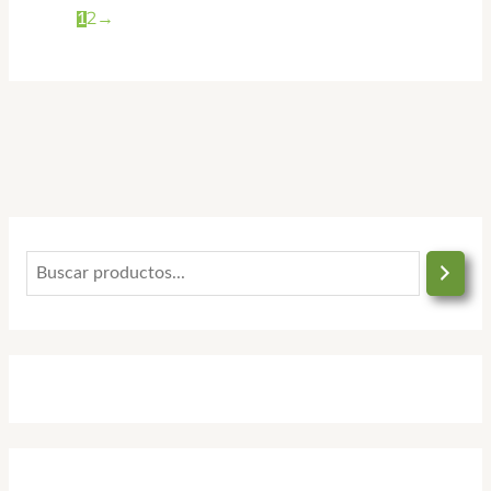
2
→
1