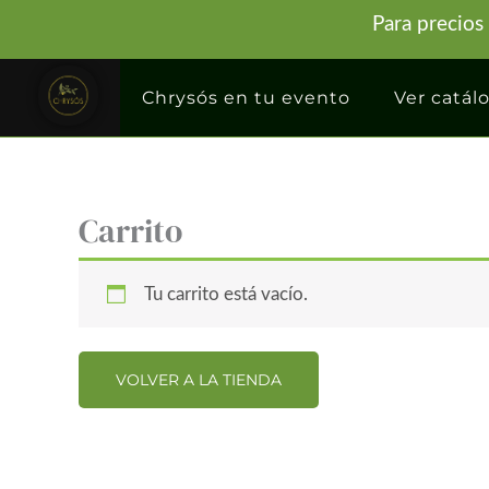
Ir
Para precios
al
contenido
Chrysós en tu evento
Ver catál
Carrito
Tu carrito está vacío.
VOLVER A LA TIENDA