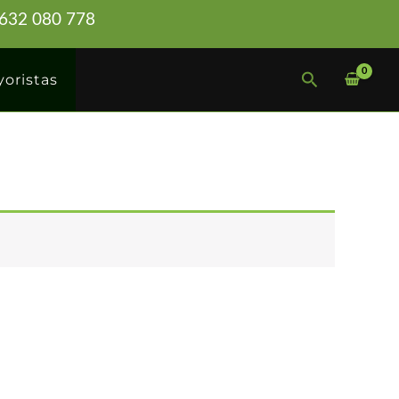
4 632 080 778
Buscar
oristas