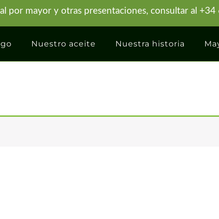
 al por mayor y otras presentaciones, consultar al +3
ogo
Nuestro aceite
Nuestra historia
May