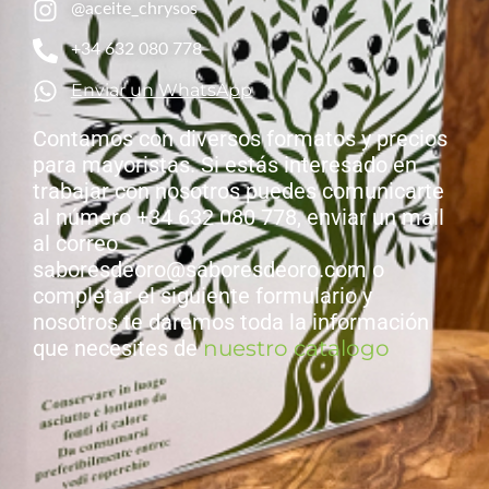
@aceite_chrysos
+34 632 080 778
Enviar un WhatsApp
Contamos con diversos formatos y precios
para mayoristas. Si estás interesado en
trabajar con nosotros puedes comunicarte
al número +34 632 080 778, enviar un mail
al correo
saboresdeoro@saboresdeoro.com o
completar el siguiente formulario y
nosotros te daremos toda la información
que necesites de
nuestro catalogo