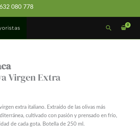
4 632 080 778
Buscar
oristas
aca
va Virgen Extra
irgen extra italiano. Extraído de las olivas más
diterránea, cultivado con pasión y prensado en frío,
idad de cada gota. Botella de 250 ml.